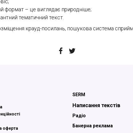
віс;
й формат – це виглядає природніше;
вантний тематичний текст.
озміщення крауд-посилань, пошукова система сприймат
SERM
Написання текстів
а
нційності
Радіо
Банерна реклама
а оферта