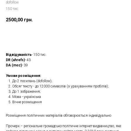
dofollow
150 тис.
2500,00
грн.
Замовити
Відвідуваність
- 150 тис.
DR (ahrefs)
- 43
DA (moz)
- 39
Умови розміщення:
До 2 посилань (dofollow);
Обсяг тексту - до 12000 символів (з урахуванням пробілів);
До 1 зображення;
Мова - українська
Вічне розміщення
Розміщення політичних матеріалів обговорюється індивідуально
Прочерк – регіональне громадсько-політичне інтернет-видавництво, яке