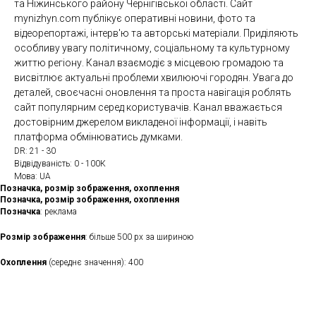
та Ніжинського району Чернігівської області. Сайт
mynizhyn.com публікує оперативні новини, фото та
відеорепортажі, інтерв'ю та авторські матеріали. Приділяють
особливу увагу політичному, соціальному та культурному
життю регіону. Канал взаємодіє з місцевою громадою та
висвітлює актуальні проблеми хвилюючі городян. Увага до
деталей, своєчасні оновлення та проста навігація роблять
сайт популярним серед користувачів. Канал вважається
достовірним джерелом викладеної інформації, і навіть
платформа обмінюватись думками.
DR: 21 - 30
Відвідуваність: 0 - 100К
Мова: UA
Позначка, розмір зображення, охоплення
Позначка, розмір зображення, охоплення
Позначка
: реклама
Розмір зображення
: більше 500 рх за шириною
Охоплення
(середнє значення): 400