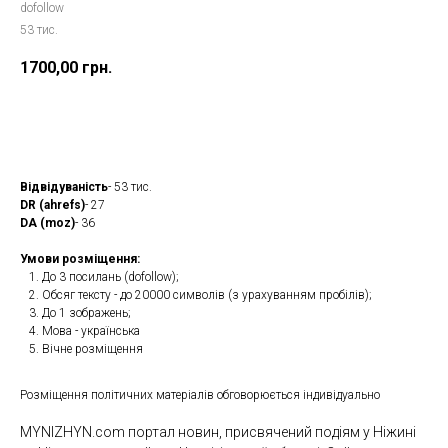
dofollow
53 тис.
1700,00
грн.
Замовити
Відвідуваність
- 53 тис.
DR (ahrefs)
- 27
DA (moz)
- 36
Умови розміщення:
До 3 посилань (dofollow);
Обсяг тексту - до 20000 символів (з урахуванням пробілів);
До 1 зображень;
Мова - українська
Вічне розміщення
Розміщення політичних матеріалів обговорюється індивідуально
MYNIZHYN.com портал новин, присвячений подіям у Ніжині