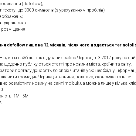
посилання (dofollow);
 тексту - до 3000 символів (з урахуванням пробілів);
 зображень;
 - українська
е розміщення
ня dofollow лише на 12 місяців, після чого додається тег nofoll
 один із найбільш відвідуваних сайтів Чернівців. З 2017 року на сай
a щоденно публікуються статті про новини міста, країни та світу.
ратори порталу доносять до своїх читачів усю необхідну інформаці
ікавити громадян Чернівців: новини, політика, економіка та інше.
но розмістити новину на сайті molbuk.ua можна лише у кілька клік
60
аність: 1М - 5М
A