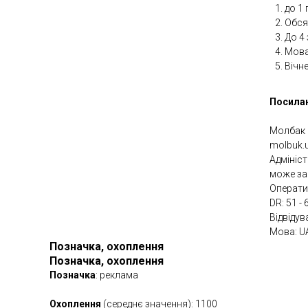
до 1 
Обсяг
До 4
Мова
Вічн
Посилан
Молбак –
molbuk.u
Адмініст
може зац
Оператив
DR: 51 - 
Відвідув
Мова: U
Позначка, охоплення
Позначка, охоплення
Позначка
: реклама
Охоплення
(середнє значення): 1100