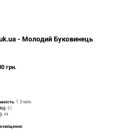
uk.ua - Молодий Буковинець
w
00
грн.
овити
1.3 млн.
ваність
-
fs)
- 51
)
- 44
озміщення: