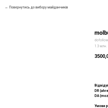
Повернутись до вибору майданчиків
molb
dofollo
1.3 млн.
3500,
Зам
Відвіду
DR (ahre
DA (moz
Умови р