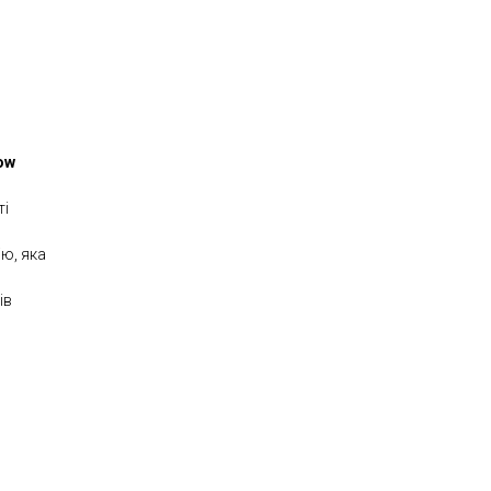
ow
ті
ю, яка
ів