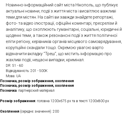
Новинно-інформаційний сайт міста Нікополь, що публікує
актуальні новини, події з життя міста і висвітлює важливі
теми для містян. На сайті ви завжди знайдете репортажі,
фото- та відео ілюстрації, офіційні коментарі, пресрелізи й
аналітику, що охоплюють гуманітарні, соціальні, юридичні й
щоденні теми, а також резонансні події з життя політичної
еліти регіону, керівників органів місцевого самоврядування,
корупційні скандали тощо. Окремою увагою варто
відзначити вкладку “Треш”, що містить інформацію про
жахливі події, нещасні випадки, кримінал.
DR: 51 - 60
Відвідуваність: 201 - 500К
Мова: UA
Позначка, розмір зображення, охоплення
Позначка, розмір зображення, охоплення
Позначка
: партнерский материал
Розмір зображення
: головна 1200х675 рх та в тексті 1200х800 рх
Охоплення
(середнє значення): 200