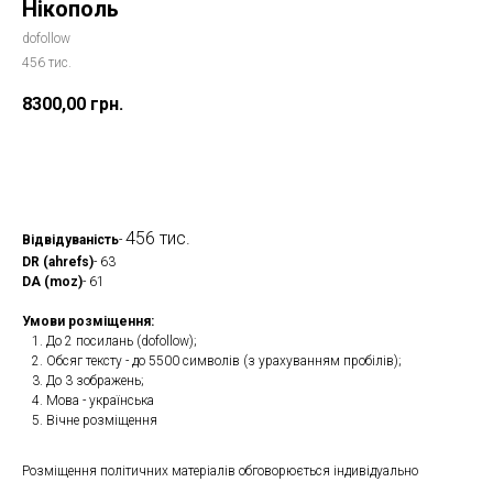
Нікополь
dofollow
456 тис.
8300,00
грн.
Замовити
456 тис.
Відвідуваність
-
DR (ahrefs)
- 63
DA (moz)
- 61
Умови розміщення:
До 2 посилань (dofollow);
Обсяг тексту - до 5500 символів (з урахуванням пробілів);
До 3 зображень;
Мова - українська
Вічне розміщення
Розміщення політичних матеріалів обговорюється індивідуально