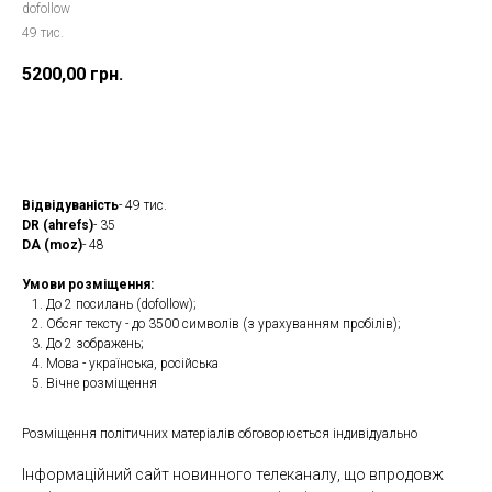
dofollow
49 тис.
5200,00
грн.
Замовити
Відвідуваність
- 49 тис.
DR (ahrefs)
- 35
DA (moz)
- 48
Умови розміщення:
До 2 посилань (dofollow);
Обсяг тексту - до 3500 символів (з урахуванням пробілів);
До 2 зображень;
Мова - українська, російська
Вічне розміщення
Розміщення політичних матеріалів обговорюється індивідуально
Інформаційний сайт новинного телеканалу, що впродовж