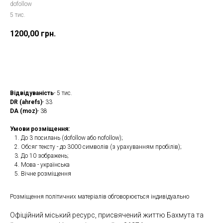
dofollow
5 тис.
1200,00
грн.
Замовити
Відвідуваність
- 5 тис.
DR (ahrefs)
- 33
DA (moz)
- 38
Умови розміщення:
До 3 посилань (dofollow або nofollow);
Обсяг тексту - до 3000 символів (з урахуванням пробілів);
До 10 зображень;
Мова - українська
Вічне розміщення
Розміщення політичних матеріалів обговорюється індивідуально
Офіційний міський ресурс, присвячений життю Бахмута та