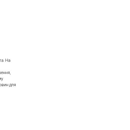
та. На
шення,
му
овин для