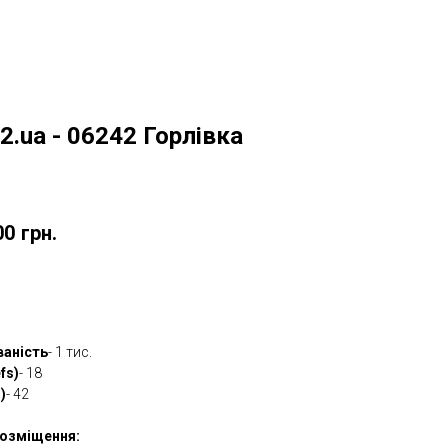
2.ua - 06242 Горлівка
w
00
грн.
овити
ваність
- 1 тис.
fs)
- 18
)
- 42
озміщення: