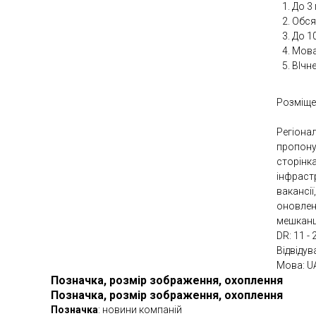
До 3 
Обсяг
До 1
Мова
ВІчн
Розміще
Регіонал
пропону
сторінк
інфраст
вакансії
оновлен
мешканці
DR: 11 - 
Відвідув
Мова: U
Позначка, розмір зображення, охоплення
Позначка, розмір зображення, охоплення
Позначка
: новини компаній