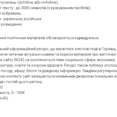
посилань (dofollow або nofollow);
 тексту - до 3000 символів (з урахуванням пробілів);
0 зображень;
 - українська, російська
е розміщення
ння політичних матеріалів обговорюється індивідуально
ьний інформаційний ресурс, що висвітлює ключові події в Горлівці,
ючи читачам актуальні новини та корисні матеріали про життя міс
ах сайту 06242.ua охоплюються теми соціальної сфери, економіки,
руктури, освіти та охорони здоров’я. Ресурс також публікує оголо
, погоду, афішу, блоги та довідкову інформацію. Завдяки регулярно
ню контенту сайт залишається незамінним джерелом локальних н
в і гостей цього регіону.
20
аність: 0 - 100К
A+RU