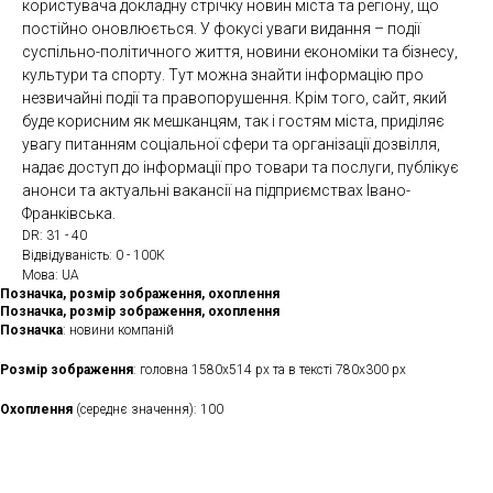
користувача докладну стрічку новин міста та регіону, що
постійно оновлюється. У фокусі уваги видання – події
суспільно-політичного життя, новини економіки та бізнесу,
культури та спорту. Тут можна знайти інформацію про
незвичайні події та правопорушення. Крім того, сайт, який
буде корисним як мешканцям, так і гостям міста, приділяє
увагу питанням соціальної сфери та організації дозвілля,
надає доступ до інформації про товари та послуги, публікує
анонси та актуальні вакансії на підприємствах Івано-
Франківська.
DR: 31 - 40
Відвідуваність: 0 - 100К
Мова: UA
Позначка, розмір зображення, охоплення
Позначка, розмір зображення, охоплення
Позначка
: новини компаній
Розмір зображення
: головна 1580х514 рх та в тексті 780х300 рх
Охоплення
(середнє значення): 100