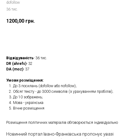
dofollow
36 тис.
1200,00
грн.
Замовити
Відвідуваність
- 36 тис.
DR (ahrefs)
- 32
DA (moz)
- 37
Умови розміщення:
До 3 посилань (dofollow або nofollow);
Обсяг тексту - до 3000 символів (з урахуванням пробілів);
До 10 зображень;
Мова - українська
Вічне розміщення
Розміщення політичних матеріалів обговорюється індивідуально
Новинний портал Івано-Франківська пропонує увазі