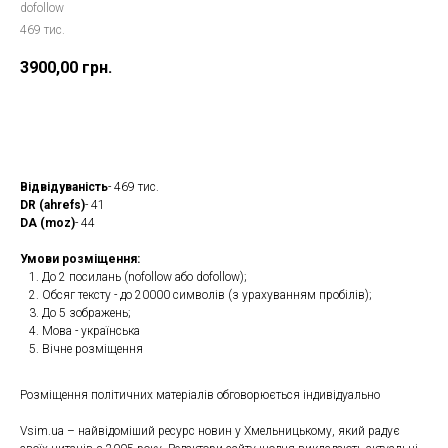
dofollow
469 тис.
3900,00
грн.
Замовити
Відвідуваність
- 469 тис.
DR (ahrefs)
- 41
DA (moz)
- 44
Умови розміщення:
До 2 посилань (nofollow або dofollow);
Обсяг тексту - до 20000 символів (з урахуванням пробілів);
До 5 зображень;
Мова - українська
Вічне розміщення
Розміщення політичних матеріалів обговорюється індивідуально
Vsim.ua – найвідоміший ресурс новин у Хмельницькому, який радує