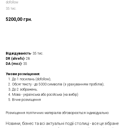
dofollow
35 тис.
5200,00
грн.
Замовити
Відвідуваність
- 35 тис.
DR (ahrefs)
- 28
DA (moz)
- 35
Умови розміщення:
До 1 посилань (dofollow);
Обсяг тексту - до 5000 символів (з урахуванням пробілів);
До 2 зображень;
Мова - українська або російська (на вибір)
Вічне розміщення
Розміщення політичних матеріалів обговорюється індивідуально
Новини, бізнес та всі актуальні події столиці - все це зібране