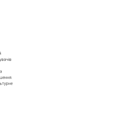
й
увачів
 з
шення.
льтурне