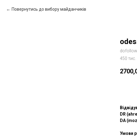
Повернутись до вибору майданчиків
odes
dofollo
450 тис.
2700,
Зам
Відвіду
DR (ahre
DA (moz
Умови р