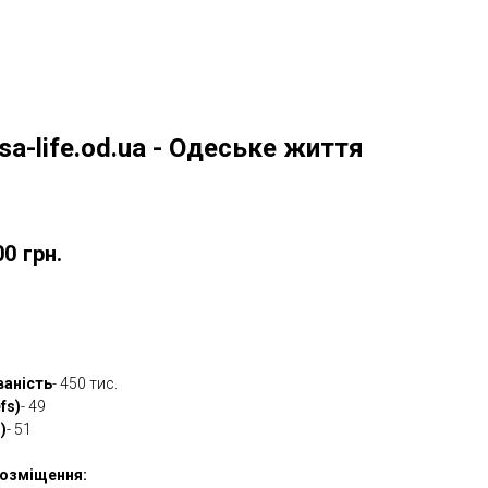
sa-life.od.ua - Одеське життя
w
00
грн.
овити
ваність
- 450 тис.
fs)
- 49
)
- 51
озміщення: