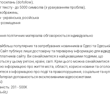
посилань (dofollow);
 тексту - до 5000 символів (з урахуванням пробілів);
 зображень;
 - українська, російська
е розміщення
ння політичних матеріалів обговорюється індивідуально
айбільш популярних та затребуваних новинників в Одесі та Одеські
 Сайт публікує лише достовірну та перевірену інформацію для відвід
платників сайту. Ви ознайомитеся з найцікавішими подіями, що
ться у цьому регіоні, країні, світі. Крім цього можна ознайомитися
ю інформацією про життя міста, області, корисні новини та оголо
теся з інформацією про події та правопорушення, соціальне та ку
Матеріал доповнюється ексклюзивними відеосюжетами.
50
аність: 201 - 500К
A+RU