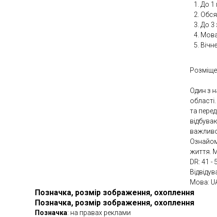
До 1 
Обсяг
До 3
Мова
Вічн
Розміще
Один з н
області.
та перед
відбуваю
важливо
Ознайом
життя. 
DR: 41 - 
Відвідув
Мова: U
Позначка, розмір зображення, охоплення
Позначка, розмір зображення, охоплення
Позначка
: на правах реклами