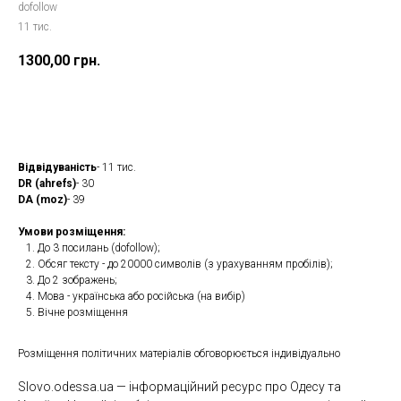
dofollow
11 тис.
1300,00
грн.
Замовити
Відвідуваність
- 11 тис.
DR (ahrefs)
- 30
DA (moz)
- 39
Умови розміщення:
До 3 посилань (dofollow);
Обсяг тексту - до 20000 символів (з урахуванням пробілів);
До 2 зображень;
Мова - українська або російська (на вибір)
Вічне розміщення
Розміщення політичних матеріалів обговорюється індивідуально
Slovo.odessa.ua — інформаційний ресурс про Одесу та