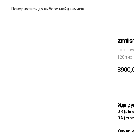
Повернутись до вибору майданчиків
zmist
dofollo
128 тис.
3900,
Зам
Відвіду
DR (ahre
DA (moz
Умови р