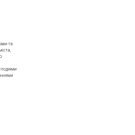
ави та
міста,
о
 подіями
еннями