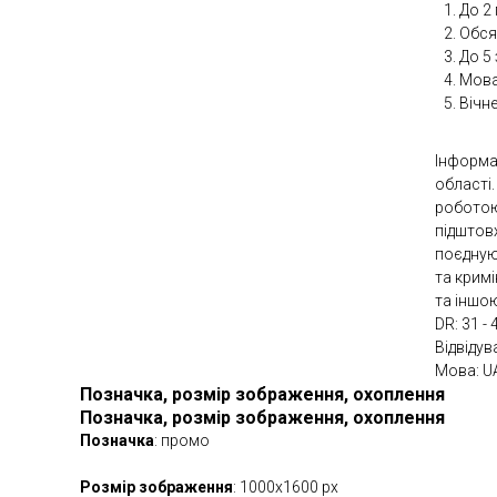
До 2
Обсяг
До 5
Мова
Вічн
Інформа
області
роботою
підштов
поєдную
та крим
та іншо
DR: 31 - 
Відвідув
Мова: U
Позначка, розмір зображення, охоплення
Позначка, розмір зображення, охоплення
Позначка
: промо
Розмір зображення
: 1000х1600 рх