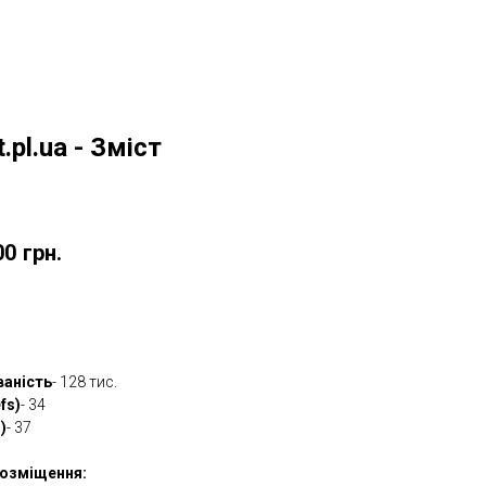
.pl.ua - Зміст
w
00
грн.
овити
ваність
- 128 тис.
fs)
- 34
)
- 37
озміщення: