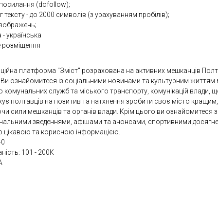
 посилання (dofollow);
 тексту - до 2000 символів (з урахуванням пробілів);
 зображень;
 - українська
е розміщення
ційна платформа "Зміст" розрахована на активних мешканців Полт
. Ви ознайомитеся із соціальними новинами та культурним життям 
 комунальних служб та міського транспорту, комунікацій влади, щ
хує полтавців на позитив та натхнення зробити своє місто кращим,
чи сили мешканців та органів влади. Крім цього ви ознайомитеся з
інальними зведеннями, афішами та анонсами, спортивними досягн
ю цікавою та корисною інформацією.
40
аність: 101 - 200К
A