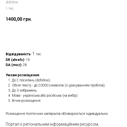
dofollow
1 тис.
1400,00
грн.
Замовити
1
Відвідуваність
-
тис.
DR (ahrefs)
- 19
DA (moz)
- 28
Умови розміщення:
До 2 посилань (dofollow);
Обсяг тексту - до 20000 символів (з урахуванням пробілів);
До 3 зображень;
Мова - українська або російська (на вибір)
Вічне розміщення
Розміщення політичних матеріалів обговорюється індивідуально
Портал є регіональним інформаційним ресурсом,