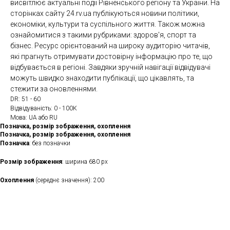
висвітлює актуальні події Рівненського регіону та України. На
сторінках сайту 24.rv.ua публікуються новини політики,
економіки, культури та суспільного життя. Також можна
ознайомитися з такими рубриками: здоров'я, спорт та
бізнес. Ресурс орієнтований на широку аудиторію читачів,
які прагнуть отримувати достовірну інформацію про те, що
відбувається в регіоні. Завдяки зручній навігації відвідувачі
можуть швидко знаходити публікації, що цікавлять, та
стежити за оновленнями.
DR: 51 - 60
Відвідуваність: 0 - 100К
Мова: UA або RU
Позначка, розмір зображення, охоплення
Позначка, розмір зображення, охоплення
Позначка
: без позначки
Розмір зображення
: ширина 680 px
Охоплення
(середнє значення): 200