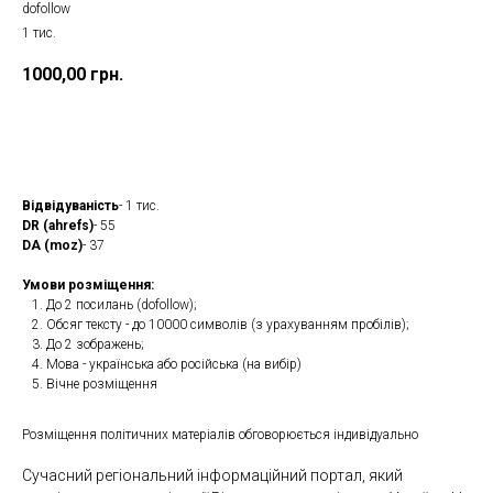
dofollow
1 тис.
1000,00
грн.
Замовити
Відвідуваність
- 1 тис.
DR (ahrefs)
- 55
DA (moz)
- 37
Умови розміщення:
До 2 посилань (dofollow);
Обсяг тексту - до 10000 символів (з урахуванням пробілів);
До 2 зображень;
Мова - українська або російська (на вибір)
Вічне розміщення
Розміщення політичних матеріалів обговорюється індивідуально
Сучасний регіональний інформаційний портал, який