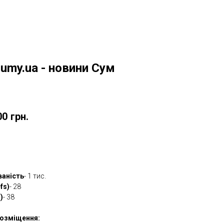
.sumy.ua - новини Сум
w
00
грн.
овити
ваність
- 1 тис.
fs)
- 28
)
- 38
озміщення: