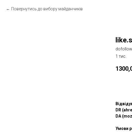
Повернутись до вибору майданчиків
like
dofollo
1 тис.
1300,
Зам
Відвіду
DR (ahre
DA (moz
Умови р