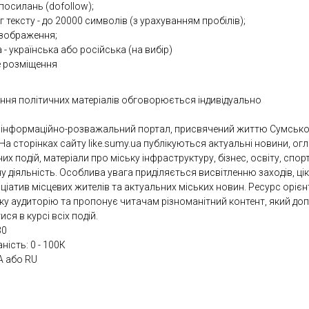
посилань (dofollow);
 тексту - до 20000 символів (з урахуванням пробілів);
 зображення;
- українська або російська (на вибір)
е розміщення
ння політичних матеріалів обговорюється індивідуально
 інформаційно-розважальний портал, присвячений життю Сумськ
 На сторінках сайту like.sumy.ua публікуються актуальні новини, ог
их подій, матеріали про міську інфраструктуру, бізнес, освіту, спор
у діяльність. Особлива увага приділяється висвітленню заходів, ці
ніціатив місцевих жителів та актуальних міських новин. Ресурс оріє
ку аудиторію та пропонує читачам різноманітний контент, який до
ся в курсі всіх подій.
30
аність: 0 - 100К
A або RU