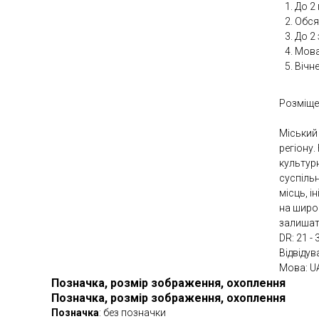
До 2 
Обсяг
До 2
Мова 
Вічн
Розміще
Міський
регіону.
культурн
суспільн
місць, і
на широ
залишати
DR: 21 - 
Відвідув
Мова: U
Позначка, розмір зображення, охоплення
Позначка, розмір зображення, охоплення
Позначка
: без позначки