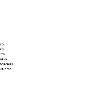
ого
ляди
т та
кавих
нтований
помагає