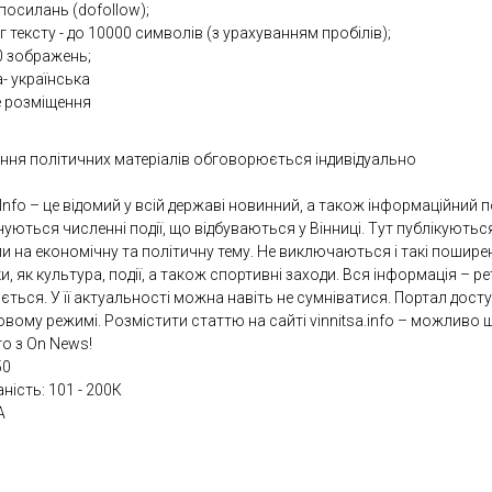
посилань (dofollow);
 тексту - до 10000 символів (з урахуванням пробілів);
0 зображень;
- українська
е розміщення
ння політичних матеріалів обговорюється індивідуально
Info – це відомий у всій державі новинний, а також інформаційний п
чуються численні події, що відбуваються у Вінниці. Тут публікуютьс
и на економічну та політичну тему. Не виключаються і такі пошире
, як культура, події, а також спортивні заходи. Вся інформація – р
ється. У її актуальності можна навіть не сумніватися. Портал дост
вому режимі. Розмістити статтю на сайті vinnitsa.info – можливо 
о з On News!
50
аність: 101 - 200К
A