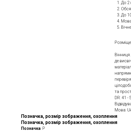
До 2 
Обсяг
До 1
Мова
Вічн
Розміще
Вінниця.
де висві
матеріал
напрямки
перевіря
цілодобо
та прост
DR: 41 - 
Відвідув
Мова: U
Позначка, розмір зображення, охоплення
Позначка, розмір зображення, охоплення
Позначка
: Р