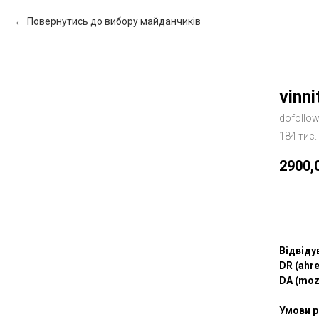
Повернутись до вибору майданчиків
vinni
dofollo
184 тис.
2900,
Зам
Відвіду
DR (ahre
DA (moz
Умови р