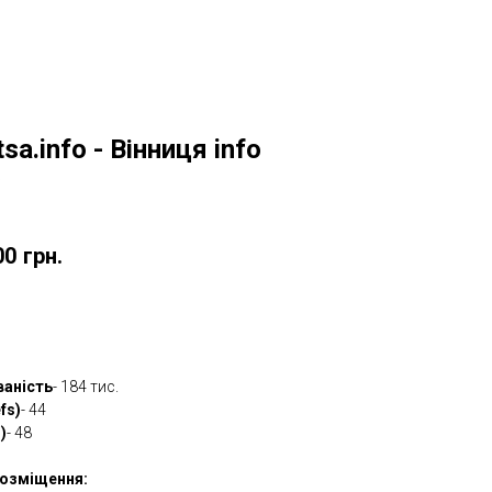
tsa.info - Вінниця info
w
00
грн.
овити
ваність
- 184 тис.
fs)
- 44
)
- 48
озміщення: