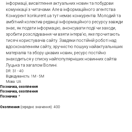
інформації, висвітлення актуальних новин та побудови
комунікації з читачами. Але в інформаційного агентства
Конкурент konkurent.ua тут немає конкурентів. Молодий та
амбітний колектив редакції інформаційного ресурсу завжди
знає, як подати інформацію, анонсувати події чи заходи,
зробити розслідування чи взяти інтерв’ю, яке прочитають
тисячі користувачів сайту. Завдяки постійній роботі над
вдосконаленням сайту, зручністю пошуку найактуальніших
матеріалів та збору цікавих новин, ресурс постійно
знаходиться у списку найпопулярніших новинних сайтів
Луцька та загалом Волині.
DR: 31 - 40
Відвідуваність: 1М - 5М
Мова: UA
Позначка, охоплення
Позначка, охоплення
Позначка
: *
Охоплення
(середнє значення): 400