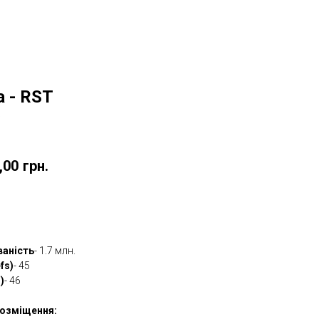
a - RST
w
,00
грн.
овити
ваність
- 1.7 млн.
fs)
- 45
)
- 46
озміщення: