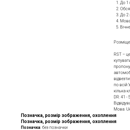
До 1 
Обсяг
До 2
Мова
Вічн
Розміще
RST – ц
купувати
пропону
автомобі
відвезт
по всій 
кілька кл
DR: 41 - 
Відвідув
Мова: U
Позначка, розмір зображення, охоплення
Позначка, розмір зображення, охоплення
Позначка
: без позначки