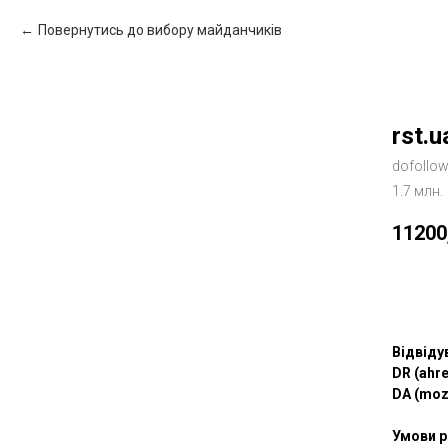
Повернутись до вибору майданчиків
rst.u
dofollo
1.7 млн.
11200
Зам
Відвіду
DR (ahre
DA (moz
Умови р