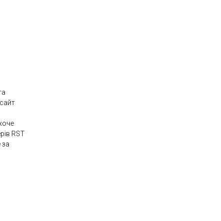
та
 сайт
 хоче
рів RST
 за