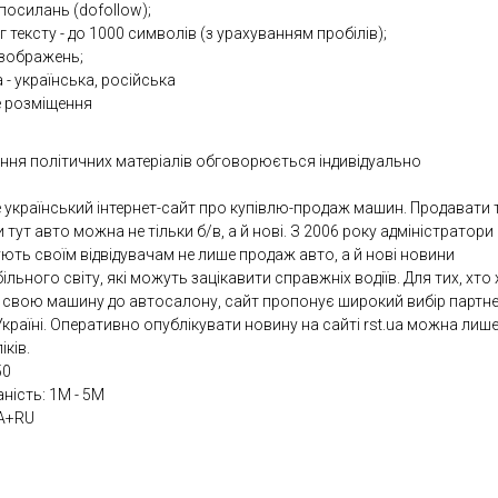
посилань (dofollow);
 тексту - до 1000 символів (з урахуванням пробілів);
 зображень;
 - українська, російська
е розміщення
ння політичних матеріалів обговорюється індивідуально
е український інтернет-сайт про купівлю-продаж машин. Продавати 
 тут авто можна не тільки б/в, а й нові. З 2006 року адміністратори
ють своїм відвідувачам не лише продаж авто, а й нові новини
льного світу, які можуть зацікавити справжніх водіїв. Для тих, хто
и свою машину до автосалону, сайт пропонує широкий вибір партне
Україні. Оперативно опублікувати новину на сайті rst.ua можна лише
іків.
50
аність: 1М - 5М
A+RU