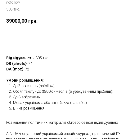
nofollow
305 тис.
39000,00
грн.
Замовити
Відвідуваність
- 305 тис.
DR (ahrefs)
- 74
DA (moz)
- 72
Умови розміщення:
До 2 посилань (nofollow);
Обсяг тексту - до 3500 символів (з урахуванням пробілів);
До 3 зображень;
Мова - українська або англійська (на вибір)
Вічне розміщення
Розміщення політичних матеріалів обговорюється індивідуально
AIN.UA -популярний український онлайн-журнал, присвячений IT-