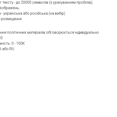
 тексту - до 20000 символів (з урахуванням пробілів);
 зображень;
- українська або російська (на вибір)
е розміщення
ння політичних матеріалів обговорюється індивідуально
20
аність: 0 - 100К
A або RU