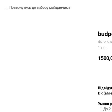
Повернутись до вибору майданчиків
budpo
dofollo
1 тис.
1500,
Зам
Відвіду
DR (ahre
Умови р
До 2 