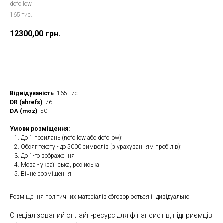
dofollow
165 тис.
12300,00
грн.
Замовити
Відвідуваність
- 165 тис.
DR (ahrefs)
- 76
DA (moz)
- 50
Умови розміщення:
До 1 посилань (nofollow або dofollow);
Обсяг тексту - до 5000 символів (з урахуванням пробілів);
До 1-го зображення
Мова - українська, російська
Вічне розміщення
Розміщення політичних матеріалів обговорюється індивідуально
Спеціалізований онлайн-ресурс для фінансистів, підприємців