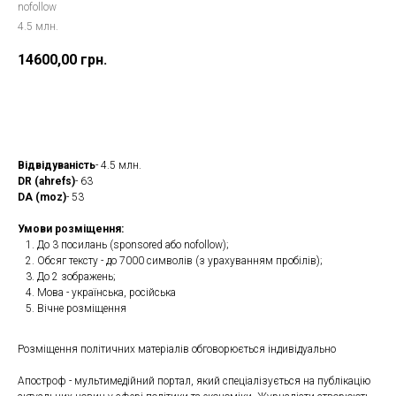
nofollow
4.5 млн.
14600,00
грн.
Замовити
Відвідуваність
- 4.5 млн.
DR (ahrefs)
- 63
DA (moz)
- 53
Умови розміщення:
До 3 посилань (sponsored або nofollow);
Обсяг тексту - до 7000 символів (з урахуванням пробілів);
До 2 зображень;
Мова - українська, російська
Вічне розміщення
Розміщення політичних матеріалів обговорюється індивідуально
Апостроф - мультимедійний портал, який спеціалізується на публікацію