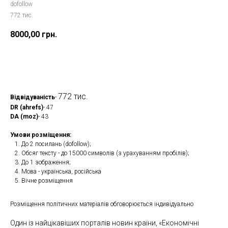
dofollow
772 тис.
8000,00
грн.
Замовити
772 тис.
Відвідуваність
-
DR (ahrefs)
- 47
DA (moz)
- 43
Умови розміщення:
До 2 посилань (dofollow);
Обсяг тексту - до 15000 символів (з урахуванням пробілів);
До 1 зображення;
Мова - українська, російська
Вічне розміщення
Розміщення політичних матеріалів обговорюється індивідуально
Один із найцікавіших порталів новин країни, «Економічні