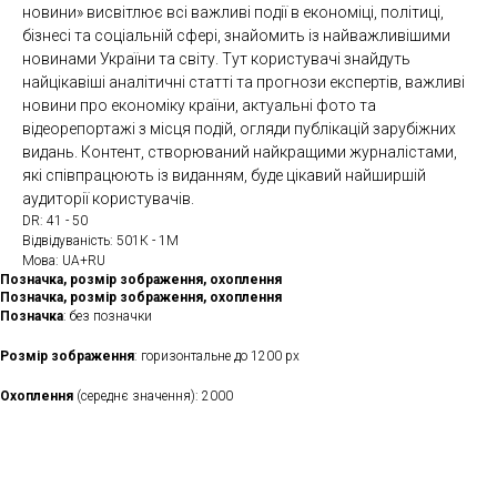
новини» висвітлює всі важливі події в економіці, політиці,
бізнесі та соціальній сфері, знайомить із найважливішими
новинами України та світу. Тут користувачі знайдуть
найцікавіші аналітичні статті та прогнози експертів, важливі
новини про економіку країни, актуальні фото та
відеорепортажі з місця подій, огляди публікацій зарубіжних
видань. Контент, створюваний найкращими журналістами,
які співпрацюють із виданням, буде цікавий найширшій
аудиторії користувачів.
DR: 41 - 50
Відвідуваність: 501К - 1М
Мова: UA+RU
Позначка, розмір зображення, охоплення
Позначка, розмір зображення, охоплення
Позначка
: без позначки
Розмір зображення
: горизонтальне до 1200 рх
Охоплення
(середнє значення): 2000