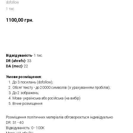
dofollow
1 тис.
1100,00
грн.
Замовити
Відвідуваність
- 1 тис.
DR (ahrefs)
- 33
DA (moz)
- 22
Умови розміщення:
До 3 посилань (dofollow);
Обсяг тексту - до 20000 символів (з урахуванням пробілів);
До 2 зображень;
Мова- українська або російська (на вибір)
Вічне розміщення
Розміщення політичних матеріалів обговорюється індивідуально
DR: 31 - 40
Відвідуваність: 0 - 100К