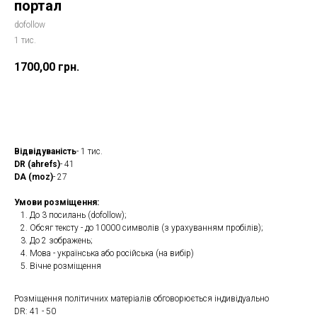
портал
dofollow
1 тис.
1700,00
грн.
Замовити
Відвідуваність
- 1 тис.
DR (ahrefs)
- 41
DA (moz)
- 27
Умови розміщення:
До 3 посилань (dofollow);
Обсяг тексту - до 10000 символів (з урахуванням пробілів);
До 2 зображень;
Мова - українська або російська (на вибір)
Вічне розміщення
Розміщення політичних матеріалів обговорюється індивідуально
DR: 41 - 50