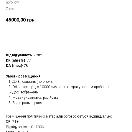
nofollow
7 тис.
45000,00
грн.
Замовити
Відвідуваність
- 7 тис.
DR (ahrefs)
- 77
DA (moz)
- 78
Умови розміщення:
До 3 посилань (nofollow);
Обсяг тексту - до 10000 символів (з урахуванням пробілів);
До 2 зображень;
Мова - українська, російська
Вічне розміщення
Розміщення політичних матеріалів обговорюється індивідуально
DR: 71+
Відвідуваність: 0 - 100К