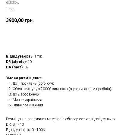
dofollow
1 тис.
3900,00
грн.
Замовити
Відвідуваність
- 1 тис.
DR (ahrefs)
- 40
DA (moz)
- 39
Умови розміщення:
До 1 посилань (dofollow);
Обсяг тексту - до 20000 символів (з урахуванням пробілів);
До 2 зображень;
Мова - українська
Вічне розміщення
Розміщення політичних матеріалів обговорюється індивідуально
DR: 31 - 40
Відвідуваність: 0 - 100К