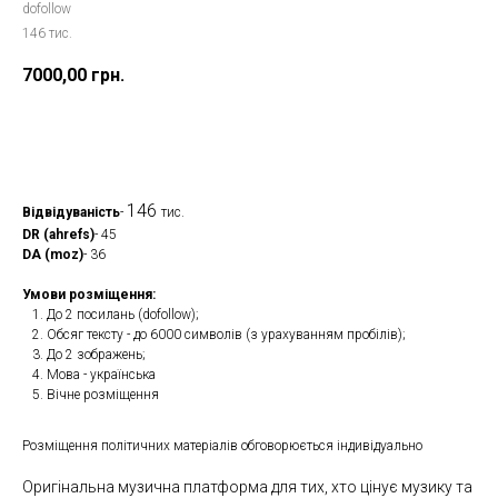
dofollow
146 тис.
7000,00
грн.
Замовити
146
Відвідуваність
-
тис.
DR (ahrefs)
- 45
DA (moz)
- 36
Умови розміщення:
До 2 посилань (dofollow);
Обсяг тексту - до 6000 символів (з урахуванням пробілів);
До 2 зображень;
Мова - українська
Вічне розміщення
Розміщення політичних матеріалів обговорюється індивідуально
Оригінальна музична платформа для тих, хто цінує музику та