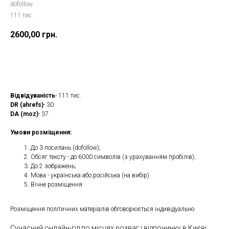
dofollow
111 тис.
2600,00
грн.
Замовити
Відвідуваність
- 111 тис.
DR (ahrefs)
- 30
DA (moz)
- 37
Умови розміщення:
До 3 посилань (dofollow);
Обсяг тексту - до 6000 символів (з урахуванням пробілів);
До 2 зображень;
Мова - українська або російська (на вибір)
Вічне розміщення
Розміщення політичних матеріалів обговорюється індивідуально
Сучасний онлайн-гід по місцях розваг і відпочинку в Києві,