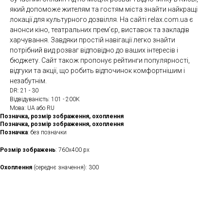
який допоможе жителям та гостям міста знайти найкращі
локації для культурного дозвілля. На сайті relax.com.ua є
анонси кіно, театральних прем’єр, виставок та закладів
харчування. Завдяки простій навігації легко знайти
потрібний вид розваг відповідно до ваших інтересів і
бюджету. Сайт також пропонує рейтинги популярності,
відгуки та акції, що робить відпочинок комфортнішим і
незабутнім.
DR: 21 - 30
Відвідуваність: 101 - 200К
Мова: UA або RU
Позначка, розмір зображення, охоплення
Позначка, розмір зображення, охоплення
Позначка
: без позначки
Розмір зображень
: 760х400 рх
Охоплення
(середнє значення): 300