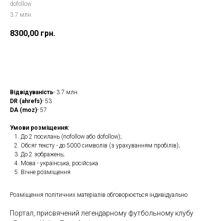
dofollow
3.7 млн.
8300,00
грн.
Замовити
Відвідуваність
- 3.7 млн.
DR (ahrefs)
- 53
DA (moz)
- 57
Умови розміщення:
До 2 посилань (nofollow або dofollow);
Обсяг тексту - до 5000 символів (з урахуванням пробілів);
До 2 зображень;
Мова - українська, російська
Вічне розміщення
Розміщення політичних матеріалів обговорюється індивідуально
Портал, присвячений легендарному футбольному клубу