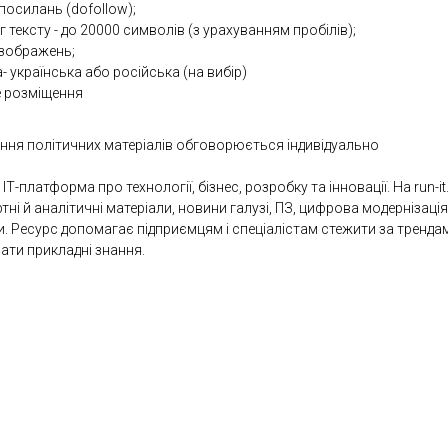
посилань (dofollow);
 тексту - до 20000 символів (з урахуванням пробілів);
 зображень;
- українська або російська (на вибір)
е розміщення
ння політичних матеріалів обговорюється індивідуально
ІТ-платформа про технології, бізнес, розробку та інновації. На run-i
тні й аналітичні матеріали, новини галузі, ПЗ, цифрова модернізація
и. Ресурс допомагає підприємцям і спеціалістам стежити за тренда
ати прикладні знання.