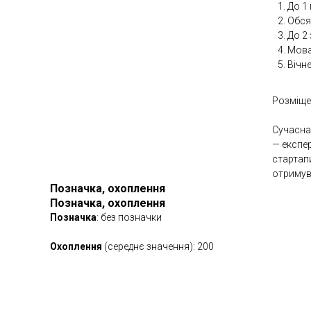
До 1 
Обсяг
До 2
Мова
Вічн
Розміще
Сучасна 
— експер
стартап
отримув
Позначка, охоплення
Позначка, охоплення
Позначка
: без позначки
Охоплення
(середнє значення): 200