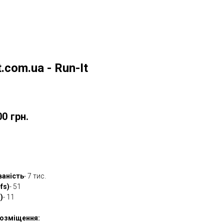
t.com.ua - Run-It
w
00
грн.
овити
ваність
- 7 тис.
fs)
- 51
)
- 11
озміщення: