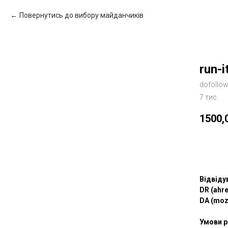
Повернутись до вибору майданчиків
run-i
dofollo
7 тис.
1500,
Зам
Відвіду
DR (ahre
DA (moz
Умови р