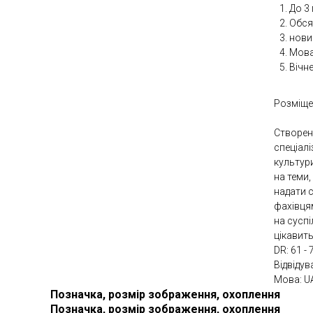
До 3 
Обсяг
новин
Мова
Вічн
Розміще
Створен
спеціалі
культури
на теми,
надати с
фахівця
на суспі
цікавит
DR: 61 - 
Відвідув
Мова: U
Позначка, розмір зображення, охоплення
Позначка, розмір зображення, охоплення