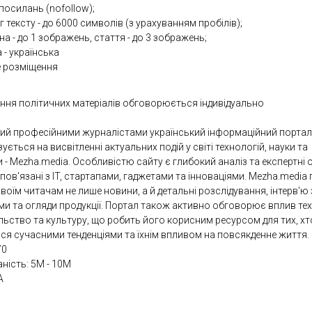
посилань (nofollow);
 тексту - до 6000 символів (з урахуванням пробілів);
а - до 1 зображень, стаття - до 3 зображень;
 - українська
е розміщення
ння політичних матеріалів обговорюється індивідуально
ий професійними журналістами український інформаційний портал
зується на висвітленні актуальних подій у світі технологій, науки та
 - Mezha.media. Особливістю сайту є глибокий аналіз та експертні 
 пов'язані з IT, стартапами, гаджетами та інноваціями. Mezha.media
воїм читачам не лише новини, а й детальні розслідування, інтерв'ю 
ми та огляди продукції. Портал також активно обговорює вплив те
льство та культуру, що робить його корисним ресурсом для тих, хт
ься сучасними тенденціями та їхнім впливом на повсякденне життя.
70
аність: 5М - 10М
A