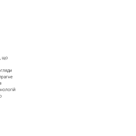
, що
огляди
 прагне
з
хнологій
о