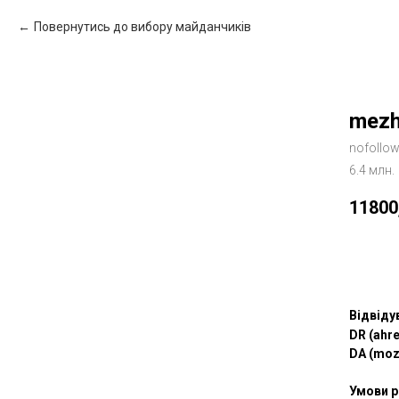
Повернутись до вибору майданчиків
mezh
nofollo
6.4 млн.
11800
Зам
Відвіду
DR (ahre
DA (moz
Умови р