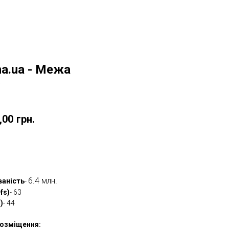
a.ua - Межа
w
,00
грн.
овити
6.4 млн.
ваність
-
fs)
- 63
)
- 44
озміщення: