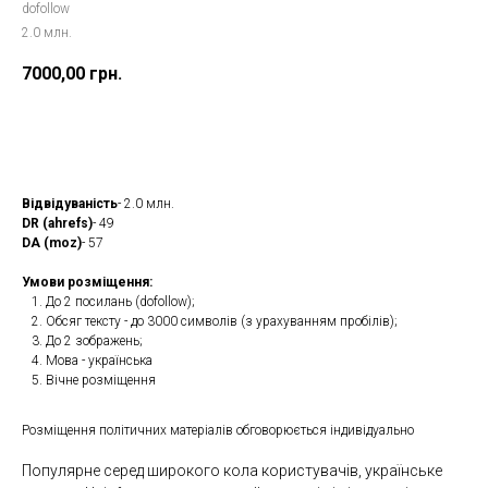
dofollow
2.0 млн.
7000,00
грн.
Замовити
Відвідуваність
- 2.0 млн.
DR (ahrefs)
- 49
DA (moz)
- 57
Умови розміщення:
До 2 посилань (dofollow);
Обсяг тексту - до 3000 символів (з урахуванням пробілів);
До 2 зображень;
Мова - українська
Вічне розміщення
Розміщення політичних матеріалів обговорюється індивідуально
Популярне серед широкого кола користувачів, українське