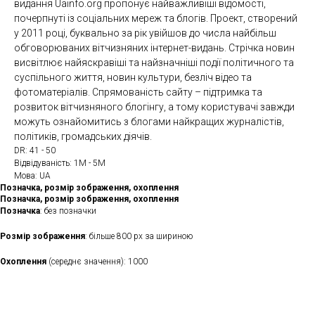
видання Uainfo.org пропонує найважливіші відомості,
почерпнуті із соціальних мереж та блогів. Проект, створений
у 2011 році, буквально за рік увійшов до числа найбільш
обговорюваних вітчизняних інтернет-видань. Стрічка новин
висвітлює найяскравіші та найзначніші події політичного та
суспільного життя, новин культури, безліч відео та
фотоматеріалів. Спрямованість сайту – підтримка та
розвиток вітчизняного блогінгу, а тому користувачі завжди
можуть ознайомитись з блогами найкращих журналістів,
політиків, громадських діячів.
DR: 41 - 50
Відвідуваність: 1М - 5М
Мова: UA
Позначка, розмір зображення, охоплення
Позначка, розмір зображення, охоплення
Позначка
: без позначки
Розмір зображення
: більше 800 рх за шириною
Охоплення
(середнє значення): 1000