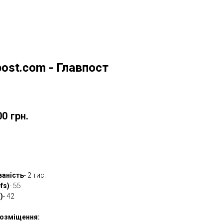
post.com - Главпост
w
00
грн.
овити
ваність
- 2 тис.
fs)
- 55
)
- 42
озміщення: