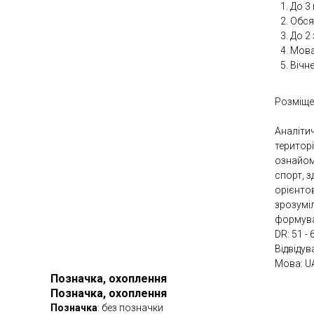
До 3 
Обсяг
До 2
Мова 
Вічн
Розміще
Аналітич
територі
ознайом
спорт, з
орієнто
зрозумі
формува
DR: 51 - 
Відвідув
Мова: U
Позначка, охоплення
Позначка, охоплення
Позначка
: без позначки