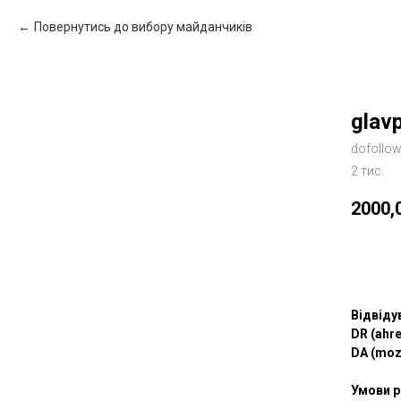
Повернутись до вибору майданчиків
glav
dofollo
2 тис.
2000,
Зам
Відвіду
DR (ahre
DA (moz
Умови р