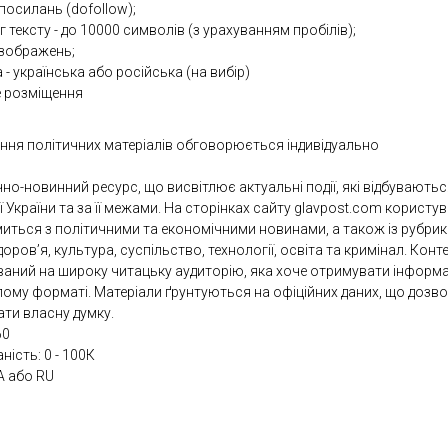
посилань (dofollow);
 тексту - до 10000 символів (з урахуванням пробілів);
 зображень;
- українська або російська (на вибір)
е розміщення
ння політичних матеріалів обговорюється індивідуально
но-новинний ресурс, що висвітлює актуальні події, які відбуваютьс
ї України та за її межами. На сторінках сайту glavpost.com користу
иться з політичними та економічними новинами, а також із рубрик
доров’я, культура, суспільство, технології, освіта та кримінал. Конт
ваний на широку читацьку аудиторію, яка хоче отримувати інформа
лому форматі. Матеріали ґрунтуються на офіційних даних, що дозв
ти власну думку.
60
аність: 0 - 100К
A або RU