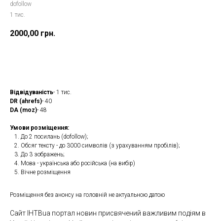
dofollow
1 тис.
2000,00
грн.
Замовити
Відвідуваність
- 1 тис.
DR (ahrefs)
- 40
DA (moz)
- 48
Умови розміщення:
До 2 посилань (dofollow);
Обсяг тексту - до 3000 символів (з урахуванням пробілів);
До 3 зображень;
Мова - українська або російська (на вибір)
Вічне розміщення
Розміщення без анонсу на головній не актуальною датою
Сайт IHTBua портал новин присвячений важливим подіям в