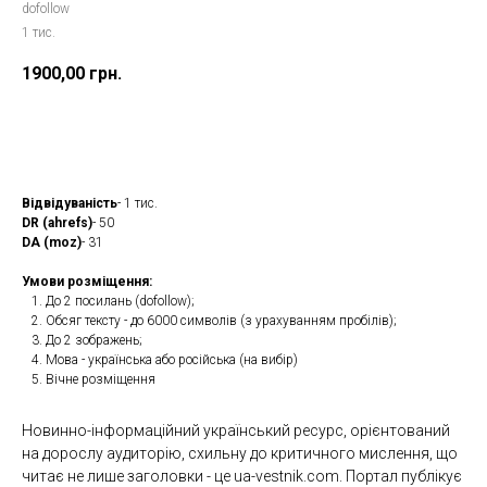
dofollow
1 тис.
1900,00
грн.
Замовити
Відвідуваність
- 1 тис.
DR (ahrefs)
- 50
DA (moz)
- 31
Умови розміщення:
До 2 посилань (dofollow);
Обсяг тексту - до 6000 символів (з урахуванням пробілів);
До 2 зображень;
Мова - українська або російська (на вибір)
Вічне розміщення
Новинно-інформаційний український ресурс, орієнтований
на дорослу аудиторію, схильну до критичного мислення, що
читає не лише заголовки - це ua-vestnik.com. Портал публікує