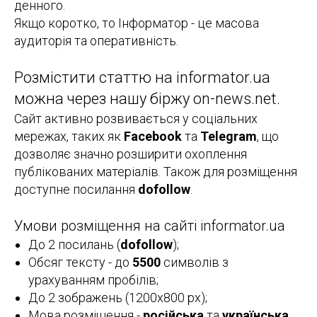
денного.
Якщо коротко, то Інформатор - це масова
аудиторія та оперативність.
Розмістити статтю на informator.ua
можна через нашу біржу on-news.net.
Сайт активно розвивається у соціальних
мережах, таких як
Facebook
та
Telegram
, що
дозволяє значно розширити охоплення
публікованих матеріалів. Також для розміщення
доступне посилання
dofollow
.
Умови розміщення на сайті informator.ua
До 2 посилань (
dofollow
);
Обсяг тексту - до
5500
символів з
урахуванням пробілів;
До 2 зображень (1200х800 px);
Мова розміщення -
російська
та
українська
.