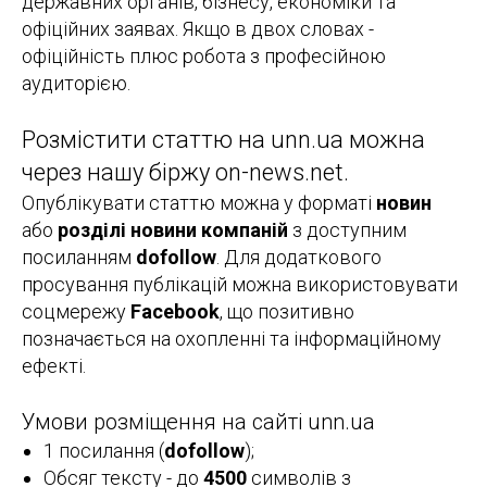
державних органів, бізнесу, економіки та
офіційних заявах. Якщо в двох словах -
офіційність плюс робота з професійною
аудиторією.
Розмістити статтю на unn.ua можна
через нашу біржу on-news.net.
Опублікувати статтю можна у форматі
новин
або
розділі новини компаній
з доступним
посиланням
dofollow
. Для додаткового
просування публікацій можна використовувати
соцмережу
Facebook
, що позитивно
позначається на охопленні та інформаційному
ефекті.
Умови розміщення на сайті unn.ua
1 посилання (
dofollow
);
Обсяг тексту - до
4500
символів з