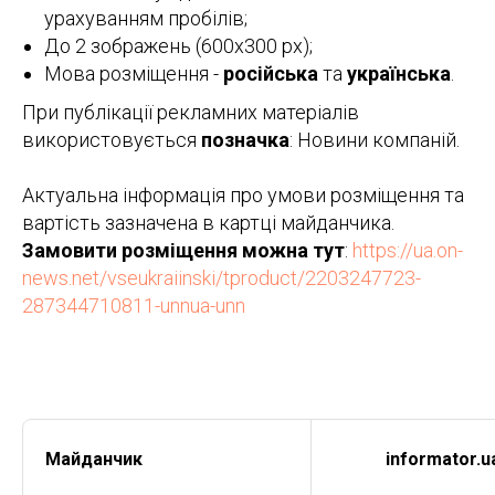
урахуванням пробілів;
До 2 зображень (600х300 px);
Мова розміщення -
російська
та
українська
.
При публікації рекламних матеріалів
використовується
позначка
: Новини компаній.
Актуальна інформація про умови розміщення та
вартість зазначена в картці майданчика.
Замовити розміщення можна тут
:
https://ua.on-
news.net/vseukraiinski/tproduct/2203247723-
287344710811-unnua-unn
Майданчик
informator.u