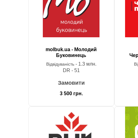
molbuk.ua - Молодий
Буковинець
Чер
- 1.3 млн.
Відвідуваність
В
DR - 51
Замовити
3 500
грн.