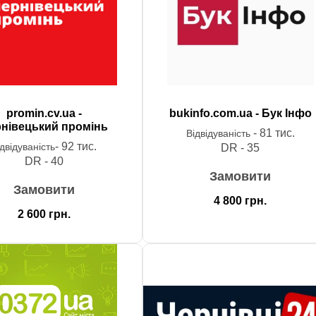
promin.cv.ua -
bukinfo.com.ua - Бук Інфо
нівецький промінь
- 81 тис.
Відвідуваність
- 92 тис.
ідвідуваність
DR - 35
DR - 40
Замовити
Замовити
4 800
грн.
2 600
грн.