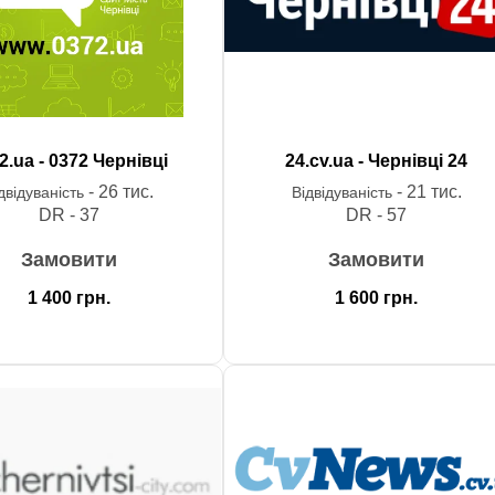
2.ua - 0372 Чернівці
24.cv.ua - Чернівці 24
- 26 тис.
- 21 тис.
двідуваність
Відвідуваність
DR - 37
DR - 57
Замовити
Замовити
1 400
грн.
1 600
грн.