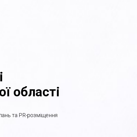
і
ої області
лань та PR-розміщення