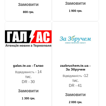
Замовити
Замовити
1 900
грн.
800
грн.
galas.te.ua - Галас
zazbruchem.te.ua -
За Збручем
- 14
Відвідуваність
-12
Відвідуваність
тис.
тис.
DR - 30
DR - 41
Замовити
Замовити
1 300
грн.
2 000
грн.